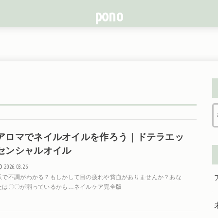
pono
アロマでネイルオイルを作ろう｜ドテラエッ
センシャルオイル
2026.03.26
爪で不調がわかる？もしかして目の疲れや貧血がありませんか？あな
たは〇〇が弱っているかも…ネイルケア完全版